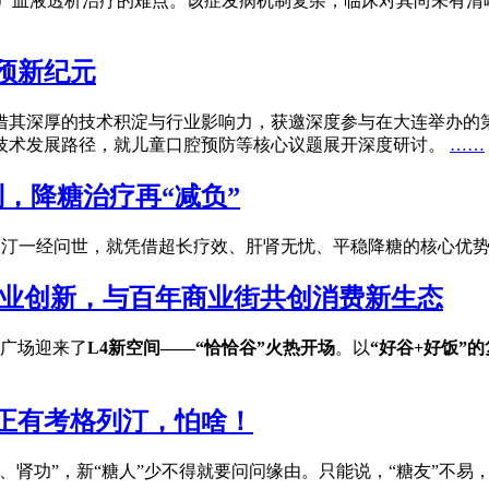
KD）血液透析治疗的难点。该症发病机制复杂，临床对其尚未有清
预新纪元
借其深厚的技术积淀与行业影响力，获邀深度参与在大连举办的
技术发展路径，就儿童口腔预防等核心议题展开深度研讨。
……
，降糖治疗再“减负”
考格列汀一经问世，就凭借超长疗效、肝肾无忧、平稳降糖的核心优
商业创新，与百年商业街共创消费新生态
荟广场迎来了
L4新空间——“恰恰谷”火热开场
。以
“好谷+好饭”
反正有考格列汀，怕啥！
功”，新“糖人”少不得就要问问缘由。只能说，“糖友”不易，“