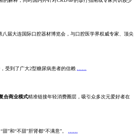
晰的解释，同时国内外针对CKD-aP的诊疗指南或专家共识较少
第八届大连国际口腔器材博览会，与口腔医学界权威专家、顶尖
势，受到了广大2型糖尿病患者的信赖
……
的复合商业模式
精准链接年轻消费圈层，吸引众多次元爱好者在
甜”和“不甜”肝肾都“不满意”。
……