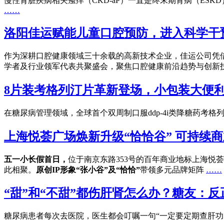
慢性肾脏疾病相关瘙痒（CKD-aP）一直是终末期肾病（ES
……
洛阳佳运赋能儿童口腔预防，进入科学干
作为深耕口腔健康领域三十余载的高新技术企业，佳运公司凭
学者及行业领军代表共聚盛会，聚焦口腔健康前沿趋势与创新
8片装考格列汀片革新登场，小包装大便利
在糖尿病管理领域，全球首个双周制口服ddp-4i类降糖药
上海悦荟广场焕新升级“恰恰谷” 可持续
五一小长假首日，
位于南京东路353号的百年商业地标上海悦
此相聚。
原创IP形象“张小谷”及“恰恰”
带领多元品牌矩阵
……
“甜”和“不甜”都伤肝肾怎么办？糖友：
糖尿病患者每次去医院，医生都会叮嘱一句“一定要定期查肝功、肾