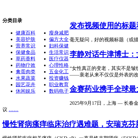
分类目录
发布视频使用的标题
健康百科
瘦身减肥
美容护肤
偏方大全
毫无疑问，好的视频标题（或描述
营养常识
妇科保健
保健食品
生活常识
李静对话牛津博士：
草药香料
医疗仪器
药物疗效
心理性格
“女性真正的变老，其实不是皱
禽蛋肉类
五金化工
——衰老从来不仅仅是外表的
水果蔬菜
投资赚钱
园艺花卉
职业教育
金赛药业携手全球最
休闲娱乐
数码电子
2025年9月17日，上海 — 
议
……
慢性肾病瘙痒临床治疗遇难题，安瑞克芬新