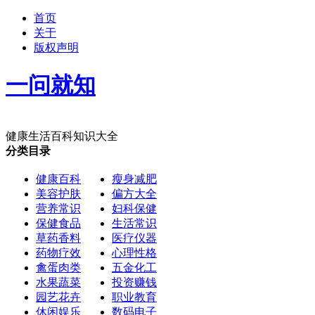
首页
关于
版权声明
一问就知
健康生活百科知识大全
分类目录
健康百科
瘦身减肥
美容护肤
偏方大全
营养常识
妇科保健
保健食品
生活常识
草药香料
医疗仪器
药物疗效
心理性格
禽蛋肉类
五金化工
水果蔬菜
投资赚钱
园艺花卉
职业教育
休闲娱乐
数码电子