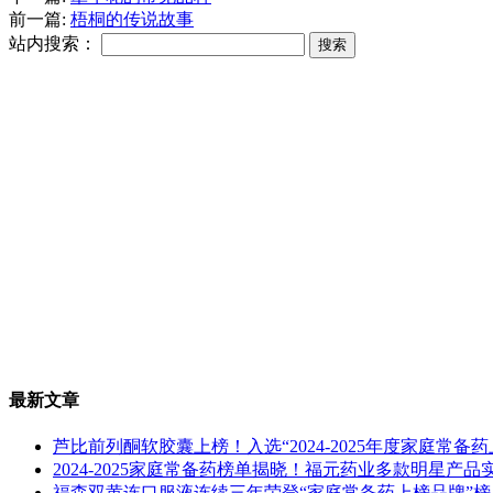
前一篇:
梧桐的传说故事
站内搜索：
最新文章
芦比前列酮软胶囊上榜！入选“2024-2025年度家庭常备
2024-2025家庭常备药榜单揭晓！福元药业多款明星产
福森双黄连口服液连续三年荣登“家庭常备药上榜品牌”榜