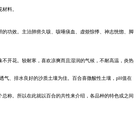
花材料。
胆的功效。主治肺痨久咳、咳唾痰血、虚烦惊悸、神志恍惚、脚
株不开花。较耐寒，喜欢凉爽而且湿润的气候，不耐高温，炎热
、透气、排水良好的沙质土壤为佳。百合喜微酸性土壤，pH值在
个总称。所以在此就以百合的共性来介绍，各品种的特色或之间