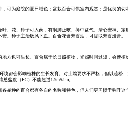
种，可为庭院的夏日增色；盆栽百合可供室内观赏；是优良的切
合叶、花、种子可入药，有润肺止咳、补中益气、清心安神、定
不安。种子主治肠风下血。百合花含芳香油，可提取芳香浸膏。
荫地方也可生长。百合属于长日照植物，光照时间过短，会使植
0℃的环境都会影响植株的生长发育。对土壤要求不严格，但以疏松
盐度（EC）不能超过1.5mS/cm。
然各品种的百合都有各自的名称和特色，但人们更习惯于称呼这