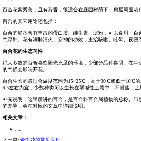
百合花紫秀美，且有芳香，很适合在庭园树荫下，房屋周围栽
百合的其它用途还包括：
百合的鳞茎含有丰富的蛋白质、维生素、淀粉，可以食用。百
气浮肿。花有润肺清火、安神的功效，主治咳嗽、眩晕、夜寝
百合花的生态习性
绝大多数的百合喜欢阳光充足的环境，少部分品种喜阴，在半
的气候会影响开花。
百合生长的最适合温度范围为15~25℃，高于30℃或低于1
6.5左右为宜，少数种类可以生长在弱碱性土壤中。不耐盐，土壤总
补充说明：这里所讲的百合，是百合科百合属植物的总称。虽
的差异，会在对应的文章中详细说明。
相关文章：
......
下一篇:
牵牛花的常见品种