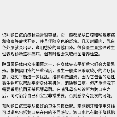
识别鹅口疮的症状通常很容易。它一般都是从口腔和喉咙疼痛
和瘙痒等症状开始，并且伴随变色的斑块。几天时间内，乳白
色外层就会出现，说明感染的是鹅口疮。很多医生直接通过生
理表现诊断这种疾病，但有时也会采取细菌培养检查。
酵母菌是体内众多细菌之一，在身体失去平衡后它们会大量繁
殖。根据鹅口疮的严重程度，医生一般建议采取较小的治疗措
施，避免平衡进一步扰乱。推荐消费酸奶，因为它包含的活性
微生物可以帮助平衡身体有机体，消除鹅口疮。但严重情况下
需要采用抗菌素杀死酵母菌。在哺乳母亲被诊断为鹅口疮之
后，同时治疗自己和宝宝非常重要，否则感染有复发的可能。
预防鹅口疮需要从良好的卫生习惯做起。定期刷牙和使用牙线
可以避免包括鹅口疮在内的不同感染。漱口水也有助于降低鹅