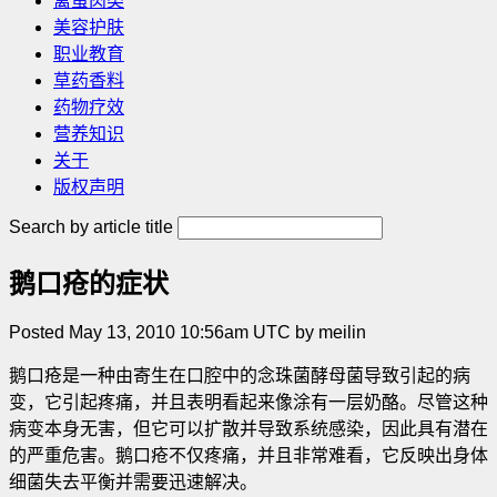
禽蛋肉类
美容护肤
职业教育
草药香料
药物疗效
营养知识
关于
版权声明
Search by article title
鹅口疮的症状
Posted May 13, 2010 10:56am UTC by meilin
鹅口疮是一种由寄生在口腔中的念珠菌酵母菌导致引起的病
变，它引起疼痛，并且表明看起来像涂有一层奶酪。尽管这种
病变本身无害，但它可以扩散并导致系统感染，因此具有潜在
的严重危害。鹅口疮不仅疼痛，并且非常难看，它反映出身体
细菌失去平衡并需要迅速解决。