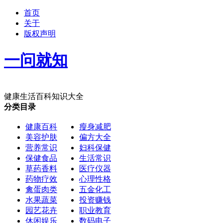
首页
关于
版权声明
一问就知
健康生活百科知识大全
分类目录
健康百科
瘦身减肥
美容护肤
偏方大全
营养常识
妇科保健
保健食品
生活常识
草药香料
医疗仪器
药物疗效
心理性格
禽蛋肉类
五金化工
水果蔬菜
投资赚钱
园艺花卉
职业教育
休闲娱乐
数码电子