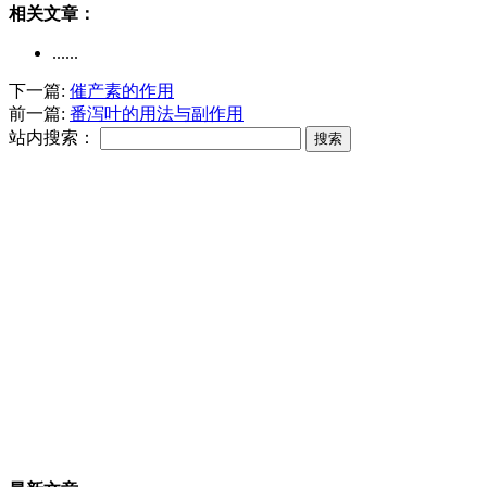
相关文章：
......
下一篇:
催产素的作用
前一篇:
番泻叶的用法与副作用
站内搜索：