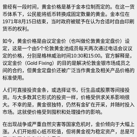
曾经有一段时间，黄金价格是基于金本位制而定的。在这一货
币体系下，公民能将纸币转换成固定数量的黄金
。金本位在
1971年8月15日结束，当时政府被赋予在认为合适时自由印刷
货币的权利。
如今，黄金价格是由议定金价（也叫做伦敦黄金定盘价）设
定，这是一个由5个伦敦黄金池成员每天两次通过电话会议议
定的价格，分别是格林威治时间10:30和15:00。官方解释是，
议定金价（Gold Fixing）的目的是解决伦敦金银市场成员之
间的合约，但黄金定盘价还被广泛当作黄金及相关产品价格的
标准使用。
人们可直接投资金条，或选择证书，衍生品或股票等间接投
资。与大多数其它形式的投资一样，价格受供求关系影响很
大。不幸的是，黄金很独特，仍然有金矿在开采，并随时投入
市场。这就使价格受到囤积和处理操作的影响。
在出现战争或严重自然灾害等国家危机时，金价倾向于大幅上
涨。人们开始担心纸币贬值，但将黄金视为稳定资产，总是可