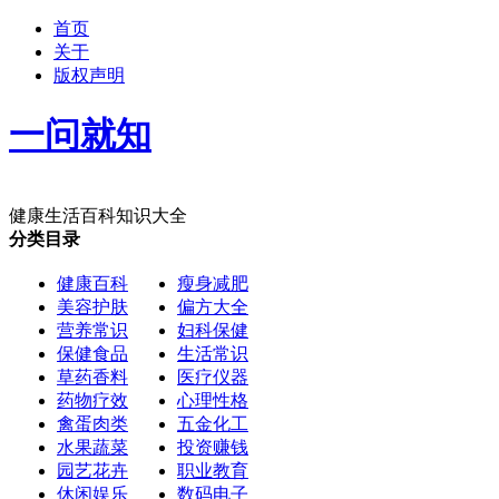
首页
关于
版权声明
一问就知
健康生活百科知识大全
分类目录
健康百科
瘦身减肥
美容护肤
偏方大全
营养常识
妇科保健
保健食品
生活常识
草药香料
医疗仪器
药物疗效
心理性格
禽蛋肉类
五金化工
水果蔬菜
投资赚钱
园艺花卉
职业教育
休闲娱乐
数码电子