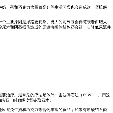
牛奶，茶和巧克力含量较高）等生活习惯也会造成这一肾脏疾
一个主要原因是尿路更复杂。男人的前列腺会伴随衰老而肥大，
导尿术和阴茎损伤造成的尿道海绵体结构还会进一步降低尿流并
要治疗。最常见的疗法是体外冲击波碎石法（ESWL）。用这
除结石，叫做经皮肾镜取石术。
还应避免牛奶和巧克力等含钙丰富的食品；如果有尿酸结石倾