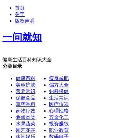
首页
关于
版权声明
一问就知
健康生活百科知识大全
分类目录
健康百科
瘦身减肥
美容护肤
偏方大全
营养常识
妇科保健
保健食品
生活常识
草药香料
医疗仪器
药物疗效
心理性格
禽蛋肉类
五金化工
水果蔬菜
投资赚钱
园艺花卉
职业教育
休闲娱乐
数码电子