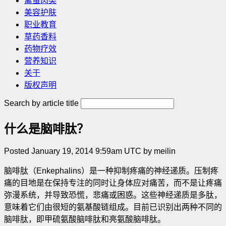
禽蛋肉类
美容护肤
职业教育
草药香料
药物疗效
营养知识
关于
版权声明
Search by article title
什么是脑啡肽？
Posted January 19, 2014 9:59am UTC by meilin
脑啡肽（Enkephalins）是一种抑制疼痛的神经递质。压制疼
痛的目地是在保持专注的同时让身体应对痛苦，而不是让疼痛
弥漫系统，并导致恐慌，悲痛或困惑。这些神经递质是多肽，
意味着它们由很短的氨基酸链组成。目前已识别出两种不同的
脑啡肽，即甲硫氨酸脑啡肽和亮氨酸脑啡肽。