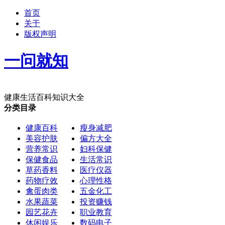
首页
关于
版权声明
一问就知
健康生活百科知识大全
分类目录
健康百科
瘦身减肥
美容护肤
偏方大全
营养常识
妇科保健
保健食品
生活常识
草药香料
医疗仪器
药物疗效
心理性格
禽蛋肉类
五金化工
水果蔬菜
投资赚钱
园艺花卉
职业教育
休闲娱乐
数码电子