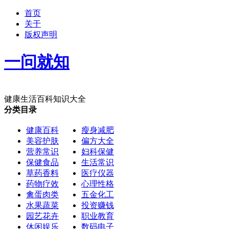
首页
关于
版权声明
一问就知
健康生活百科知识大全
分类目录
健康百科
瘦身减肥
美容护肤
偏方大全
营养常识
妇科保健
保健食品
生活常识
草药香料
医疗仪器
药物疗效
心理性格
禽蛋肉类
五金化工
水果蔬菜
投资赚钱
园艺花卉
职业教育
休闲娱乐
数码电子