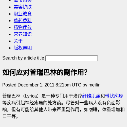
禽蛋肉类
美容护肤
职业教育
草药香料
药物疗效
营养知识
关于
版权声明
Search by article title
如何应对普瑞巴林的副作用？
Posted December 1, 2011 8:21pm UTC by meilin
普瑞巴林（Lyrica）是一种专门用于治疗
纤维肌痛
和
带状疱疹
等疾病引起神经疼痛的处方药。尽管对一些病人没有负面影
响，但有可能给其他人带来严重副作用，如嗜睡，体重增加和
口干等
。