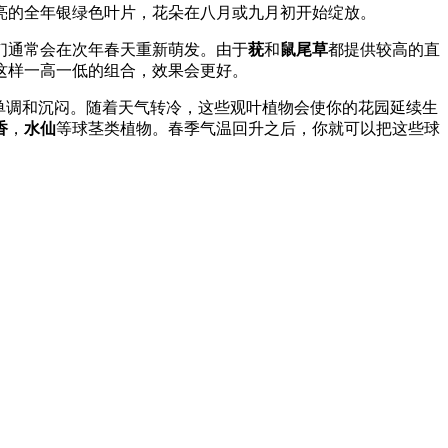
亮的全年银绿色叶片，花朵在八月或九月初开始绽放。
们通常会在次年春天重新萌发。由于
莸
和
鼠尾草
都提供较高的直
这样一高一低的组合，效果会更好。
单调和沉闷。随着天气转冷，这些观叶植物会使你的花园延续生
香
，
水仙
等球茎类植物。春季气温回升之后，你就可以把这些球