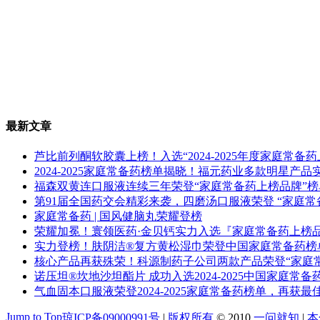
最新文章
芦比前列酮软胶囊上榜！入选“2024-2025年度家庭常备
2024-2025家庭常备药榜单揭晓！福元药业多款明星产
福森双黄连口服液连续三年荣登“家庭常备药上榜品牌”榜
第91届全国药交会精彩来袭，四磨汤口服液荣登 “家庭常
家庭常备药 | 国风健脑丸荣耀登榜
荣耀加冕！寰领医药·金贝钙实力入选『家庭常备药上榜
实力登榜！肤阴洁®复方黄松湿巾荣登中国家庭常备药榜
核心产品再获殊荣！科源制药子公司两款产品荣登“家庭
诺压坦®坎地沙坦酯片 成功入选2024-2025中国家庭常备
气血固本口服液荣登2024-2025家庭常备药榜单，再获最
Jump to Top
琼ICP备09000991号
|
版权所有
© 2010
一问就知
|
本