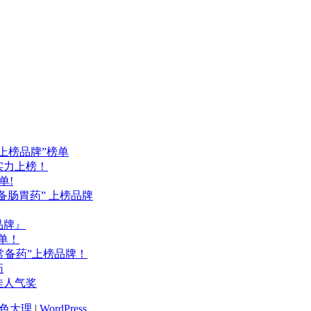
药上榜品牌”榜单
品实力上榜！
单!
备肠胃药” 上榜品牌
品牌』
单！
常备药”上榜品牌！
药
佳人气奖
色大理
|
WordPress