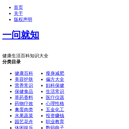
首页
关于
版权声明
一问就知
健康生活百科知识大全
分类目录
健康百科
瘦身减肥
美容护肤
偏方大全
营养常识
妇科保健
保健食品
生活常识
草药香料
医疗仪器
药物疗效
心理性格
禽蛋肉类
五金化工
水果蔬菜
投资赚钱
园艺花卉
职业教育
休闲娱乐
数码电子