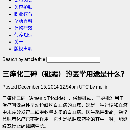
禽蛋肉类
美容护肤
职业教育
草药香料
药物疗效
营养知识
关于
版权声明
Search by article title
三痒化二砷（砒霜）的医学用途是什么？
Posted December 15, 2014 12:54pm UTC by meilin
三痒化二砷（Arsenic Trioxide），俗称砒霜，已被批准用于
治疗叫做急性早幼粒细胞白血病的血癌，这是一种骨髓和血液
中未充分发育血细胞数量太多的白血病。医生采用砒霜，通常
意味着化疗已不起作用。它也是抗肿瘤药物的其中一种，能延
缓或停止癌细胞生长。