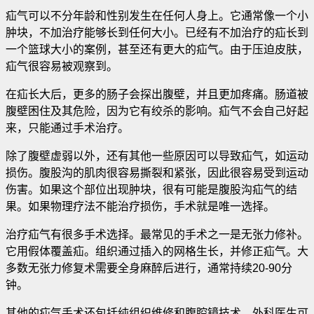
疝气可以不分年龄和性别发生在任何人身上。它通常像一个小
肿块，不加治疗能够长到任何大小。已经有不加治疗的疝长到
一个篮球大小的案例，甚至还有更大的疝气。由于压迫皮肤，
疝气很容易被观察到
。
在疝长大后，更多的肠子会探出腹壁，并且更加疼痛。肠道被
腹壁困住及其危险，因为它有绞杀的影响。疝气不会自己好起
来，只能通过手术治疗。
除了腹壁虚弱以外，还有其他一些原因可以导致疝气，如运动
损伤。腹股沟的肌肉很容易撕裂和紧张，因此很容易受到运动
伤害。如果这个部位出现肿块，很有可能是腹股沟疝气的结
果。如果物理疗法不能治疗损伤，手术就是唯一选择。
治疗疝气有很多手术选择。最常见的手术之一是无张力修补。
它用假体覆盖疝。组织通过插入的网格生长，并修正疝气。大
多数无张力修复术需要全身麻醉后进行，通常持续20-90分
钟。
其他的疝气手术还包括纯组织维修和腹腔镜技术。外科医生可