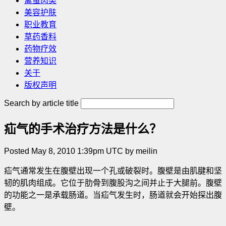
禽蛋肉类
美容护肤
职业教育
草药香料
药物疗效
营养知识
关于
版权声明
Search by article title
疝气的手术治疗方法是什么？
Posted May 8, 2010 1:39pm UTC by meilin
疝气通常发生在腹壁出现一个孔或破裂时。腹壁是由肌腱和坚
韧的肌肉组成。它位于肋骨到腹股沟之间并止于大腿前。腹壁
的功能之一是承载肠道。当疝气发生时，肠道就会开始探出腹
壁。