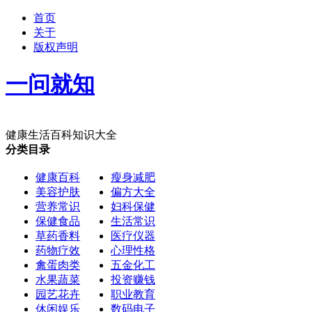
首页
关于
版权声明
一问就知
健康生活百科知识大全
分类目录
健康百科
瘦身减肥
美容护肤
偏方大全
营养常识
妇科保健
保健食品
生活常识
草药香料
医疗仪器
药物疗效
心理性格
禽蛋肉类
五金化工
水果蔬菜
投资赚钱
园艺花卉
职业教育
休闲娱乐
数码电子