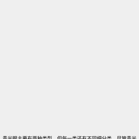
青光眼主要有两种类型，但每一类还有不同细分类。尽管青光