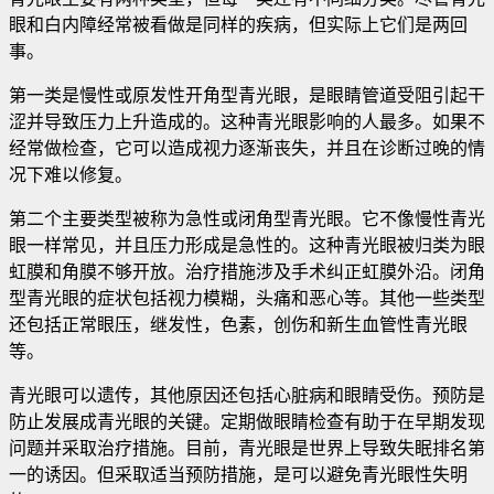
眼和白内障经常被看做是同样的疾病，但实际上它们是两回
事
。
第一类是慢性或原发性开角型青光眼，是眼睛管道受阻引起干
涩并导致压力上升造成的。这种青光眼影响的人最多。如果不
经常做检查，它可以造成视力逐渐丧失，并且在诊断过晚的情
况下难以修复。
第二个主要类型被称为急性或闭角型青光眼。它不像慢性青光
眼一样常见，并且压力形成是急性的。这种青光眼被归类为眼
虹膜和角膜不够开放。治疗措施涉及手术纠正虹膜外沿。闭角
型青光眼的症状包括视力模糊，头痛和恶心等。其他一些类型
还包括正常眼压，继发性，色素，创伤和新生血管性青光眼
等。
青光眼可以遗传，其他原因还包括心脏病和眼睛受伤。预防是
防止发展成青光眼的关键。定期做眼睛检查有助于在早期发现
问题并采取治疗措施。目前，青光眼是世界上导致失眠排名第
一的诱因。但采取适当预防措施，是可以避免青光眼性失明