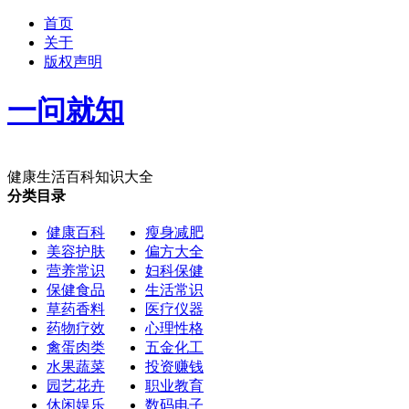
首页
关于
版权声明
一问就知
健康生活百科知识大全
分类目录
健康百科
瘦身减肥
美容护肤
偏方大全
营养常识
妇科保健
保健食品
生活常识
草药香料
医疗仪器
药物疗效
心理性格
禽蛋肉类
五金化工
水果蔬菜
投资赚钱
园艺花卉
职业教育
休闲娱乐
数码电子