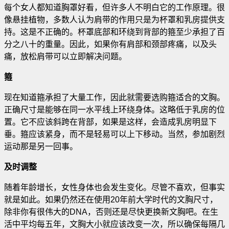
每个女人都知道胸罩好看，但许多人不明白它的工作原理。很
像悬挂植物，多数人认为肩带的作用只是为杯罩和乳房提供支
持。这是不正确的
。杯罩底部和环绕到背部的箍至少承担了百
分之八十的重量。因此，如果你有肩部和颈部疼痛，以及头
痛，放松肩带可以立即解决问题。
箍
现在知道箍承担了大量工作，因此就需要选购箍适合的文胸。
正确尺寸是能够在同一水平线上环绕身体。这略低于乳房的位
置。它不应该斜跨在背部，如果是这样，会造成乳房明显下
垂。箍应该紧身，而不是轻易可以上下移动。当然，参加剧烈
运动那是另一回事。
及时调整
随着年龄增长，女性身体也会发生变化。尽管不喜欢，但事实
就是如此。如果仍然还在使用20年前大学时代的文胸尺寸，
除非你有很伟大的DNA，否则还是尽快更换新文胸吧。在生
活中平均每五年，文胸大小就应该改变一次，所以确保每隔几