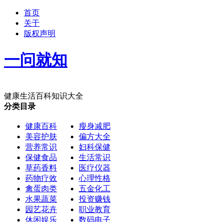
首页
关于
版权声明
一问就知
健康生活百科知识大全
分类目录
健康百科
瘦身减肥
美容护肤
偏方大全
营养常识
妇科保健
保健食品
生活常识
草药香料
医疗仪器
药物疗效
心理性格
禽蛋肉类
五金化工
水果蔬菜
投资赚钱
园艺花卉
职业教育
休闲娱乐
数码电子