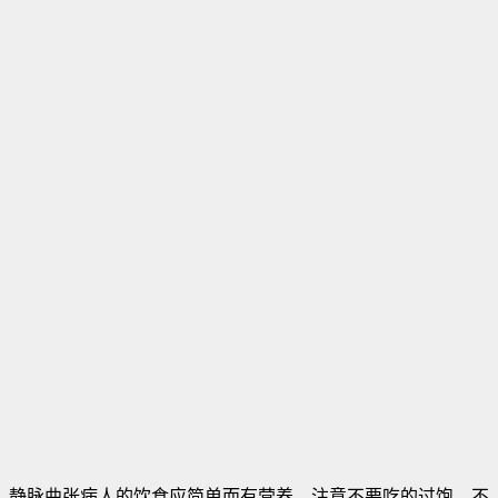
静脉曲张病人的饮食应简单而有营养。注意不要吃的过饱，不