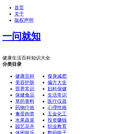
首页
关于
版权声明
一问就知
健康生活百科知识大全
分类目录
健康百科
瘦身减肥
美容护肤
偏方大全
营养常识
妇科保健
保健食品
生活常识
草药香料
医疗仪器
药物疗效
心理性格
禽蛋肉类
五金化工
水果蔬菜
投资赚钱
园艺花卉
职业教育
休闲娱乐
数码电子