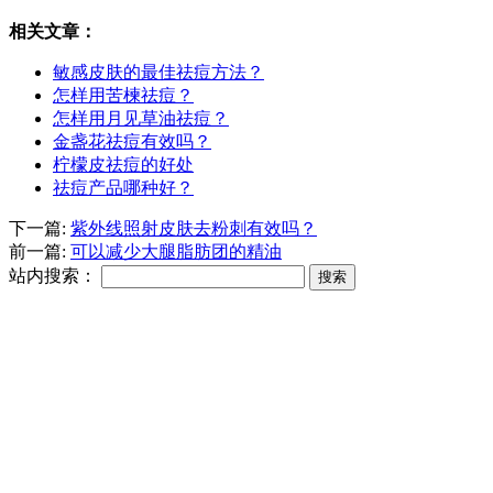
相关文章：
敏感皮肤的最佳祛痘方法？
怎样用苦楝祛痘？
怎样用月见草油祛痘？
金盏花祛痘有效吗？
柠檬皮祛痘的好处
祛痘产品哪种好？
下一篇:
紫外线照射皮肤去粉刺有效吗？
前一篇:
可以减少大腿脂肪团的精油
站内搜索：