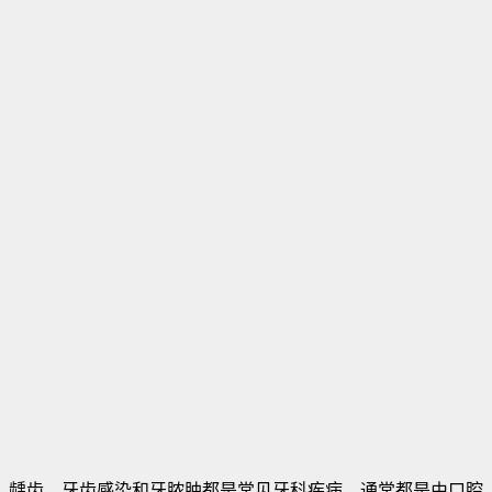
龋齿，牙齿感染和牙脓肿都是常见牙科疾病，通常都是由口腔