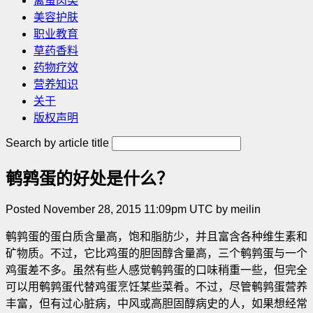
禽蛋肉类
美容护肤
职业教育
草药香料
药物疗效
营养知识
关于
版权声明
Search by article title
鹌鹑蛋的好处是什么？
Posted November 28, 2015 11:09pm UTC by meilin
鹌鹑蛋的蛋白质含量高，饱和脂肪少，并且富含各种维生素和
矿物质。不过，它比鸡蛋的胆固醇含量高，三个鹌鹑蛋与一个
鸡蛋差不多。虽然有些人感觉鹌鹑蛋的口味稍重一些，但完全
可以用鹌鹑蛋代替鸡蛋烹饪某些菜肴。不过，尽管鹌鹑蛋营养
丰富，但有过心脏病，中风或高胆固醇病史的人，如果想经常