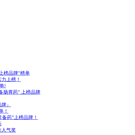
药上榜品牌”榜单
品实力上榜！
单!
备肠胃药” 上榜品牌
品牌』
单！
常备药”上榜品牌！
药
佳人气奖