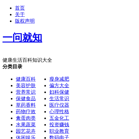
首页
关于
版权声明
一问就知
健康生活百科知识大全
分类目录
健康百科
瘦身减肥
美容护肤
偏方大全
营养常识
妇科保健
保健食品
生活常识
草药香料
医疗仪器
药物疗效
心理性格
禽蛋肉类
五金化工
水果蔬菜
投资赚钱
园艺花卉
职业教育
休闲娱乐
数码电子