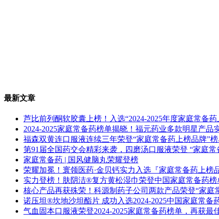
最新文章
芦比前列酮软胶囊上榜！入选“2024-2025年度家庭常备
2024-2025家庭常备药榜单揭晓！福元药业多款明星产
福森双黄连口服液连续三年荣登“家庭常备药上榜品牌”榜
第91届全国药交会精彩来袭，四磨汤口服液荣登 “家庭常
家庭常备药 | 国风健脑丸荣耀登榜
荣耀加冕！寰领医药·金贝钙实力入选『家庭常备药上榜
实力登榜！肤阴洁®复方黄松湿巾荣登中国家庭常备药榜
核心产品再获殊荣！科源制药子公司两款产品荣登“家庭
诺压坦®坎地沙坦酯片 成功入选2024-2025中国家庭常备
气血固本口服液荣登2024-2025家庭常备药榜单，再获最