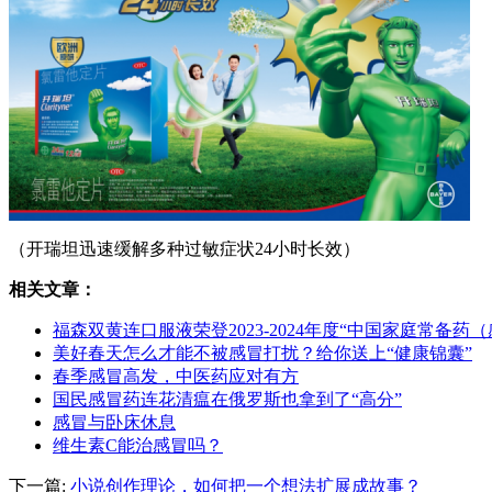
（开瑞坦迅速缓解多种过敏症状24小时长效）
相关文章：
福森双黄连口服液荣登2023-2024年度“中国家庭常备药
美好春天怎么才能不被感冒打扰？给你送上“健康锦囊”
春季感冒高发，中医药应对有方
国民感冒药连花清瘟在俄罗斯也拿到了“高分”
感冒与卧床休息
维生素C能治感冒吗？
下一篇:
小说创作理论，如何把一个想法扩展成故事？