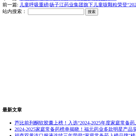
前一篇:
儿童呼吸重磅|扬子江药业集团旗下儿童咳颗粒荣登“2021
站内搜索：
最新文章
芦比前列酮软胶囊上榜！入选“2024-2025年度家庭常备
2024-2025家庭常备药榜单揭晓！福元药业多款明星产
福森双黄连口服液连续三年荣登“家庭常备药上榜品牌”榜