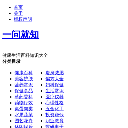
首页
关于
版权声明
一问就知
健康生活百科知识大全
分类目录
健康百科
瘦身减肥
美容护肤
偏方大全
营养常识
妇科保健
保健食品
生活常识
草药香料
医疗仪器
药物疗效
心理性格
禽蛋肉类
五金化工
水果蔬菜
投资赚钱
园艺花卉
职业教育
休闲娱乐
数码电子