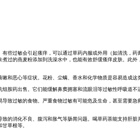
。有些过敏会引起瘙痒，可以通过草药内服或外用（如清洗，药
未煮过的燕麦粉添加到洗澡水中，也能有效舒缓瘙痒皮肤。此外
咳嗽和恶心等症状。花粉、尘螨、香水和化学物质是容易造成这
抗组胺药出售。它们能缓解鼻窦拥塞和流眼泪等过敏性呼吸道不
易导致过敏的食物。严重食物过敏有可能危及生命，甚至需要急
导致的消化不良、腹泻和胀气等肠胃问题。喝草药茶能支持肝脏
和甘草根等。