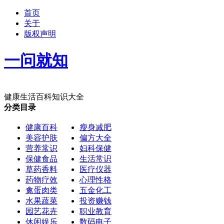
首页
关于
版权声明
一问就知
健康生活百科知识大全
分类目录
健康百科
瘦身减肥
美容护肤
偏方大全
营养常识
妇科保健
保健食品
生活常识
草药香料
医疗仪器
药物疗效
心理性格
禽蛋肉类
五金化工
水果蔬菜
投资赚钱
园艺花卉
职业教育
休闲娱乐
数码电子