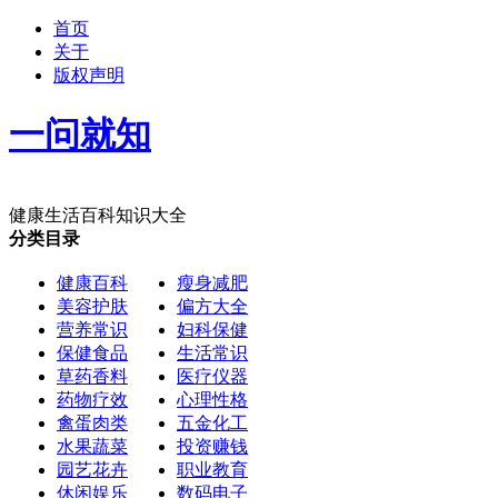
首页
关于
版权声明
一问就知
健康生活百科知识大全
分类目录
健康百科
瘦身减肥
美容护肤
偏方大全
营养常识
妇科保健
保健食品
生活常识
草药香料
医疗仪器
药物疗效
心理性格
禽蛋肉类
五金化工
水果蔬菜
投资赚钱
园艺花卉
职业教育
休闲娱乐
数码电子