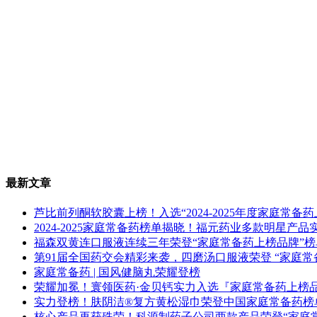
最新文章
芦比前列酮软胶囊上榜！入选“2024-2025年度家庭常备
2024-2025家庭常备药榜单揭晓！福元药业多款明星产
福森双黄连口服液连续三年荣登“家庭常备药上榜品牌”榜
第91届全国药交会精彩来袭，四磨汤口服液荣登 “家庭常
家庭常备药 | 国风健脑丸荣耀登榜
荣耀加冕！寰领医药·金贝钙实力入选『家庭常备药上榜
实力登榜！肤阴洁®复方黄松湿巾荣登中国家庭常备药榜
核心产品再获殊荣！科源制药子公司两款产品荣登“家庭