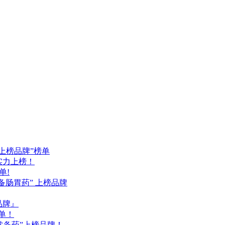
药上榜品牌”榜单
品实力上榜！
单!
备肠胃药” 上榜品牌
品牌』
单！
常备药”上榜品牌！