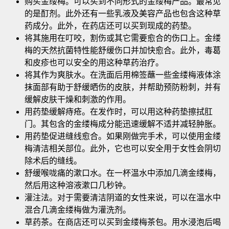
购买金缕梅。可以买到不同形式的金缕梅产品。最常见
的是酊剂。此外还有一些乳液及美容产品也包含这种草
药成分。此外，在药店还可以买到现成的药垫。
将其施用在叮咬，割伤或其它需要愈合的伤口上。金缕
梅的天然抗菌特性能舒缓伤口并加快愈合。此外，毒葛
和皮疹也可以安全的用这种草药治疗。
将其作为爽肤水。在洗面后用棉签蘸一些金缕梅液体涂
抹面部有助于舒缓晒伤的皮肤，并帮助预防粉刺，并有
缓解皮肤干燥和刺激的作用。
用药垫缓解痔疮。在发作时，可以用这种药垫擦拭肛
门。其包含的金缕梅成分能迅速缓解不适并减轻肿胀。
用药垫促进缝线愈合。如果刚做完手术，可以使用金缕
梅清洁相关部位。此外，它也可以安全用于女性会阴切
除术后的缝线。
舒缓喉咙痛的漱口水。在一杯温水中添加几滴金缕梅，
然后用这种溶液漱口几秒钟。
灌注法。对于需要清洁阴道的女性来说，可以在温水中
混合几滴金缕梅做为灌洗剂。
草药茶。在商店还可以买到金缕梅茶包。用水浸泡后喝