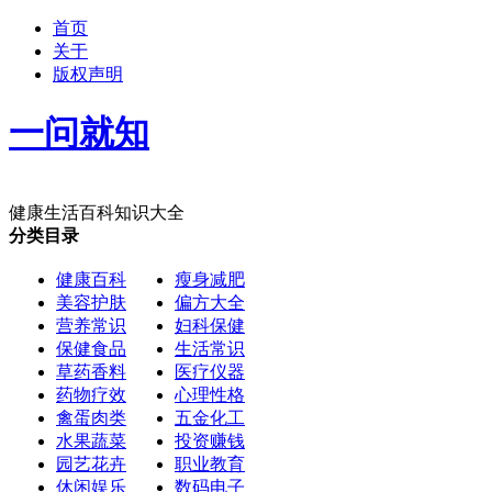
首页
关于
版权声明
一问就知
健康生活百科知识大全
分类目录
健康百科
瘦身减肥
美容护肤
偏方大全
营养常识
妇科保健
保健食品
生活常识
草药香料
医疗仪器
药物疗效
心理性格
禽蛋肉类
五金化工
水果蔬菜
投资赚钱
园艺花卉
职业教育
休闲娱乐
数码电子