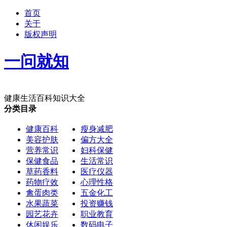
首页
关于
版权声明
一问就知
健康生活百科知识大全
分类目录
健康百科
瘦身减肥
美容护肤
偏方大全
营养常识
妇科保健
保健食品
生活常识
草药香料
医疗仪器
药物疗效
心理性格
禽蛋肉类
五金化工
水果蔬菜
投资赚钱
园艺花卉
职业教育
休闲娱乐
数码电子