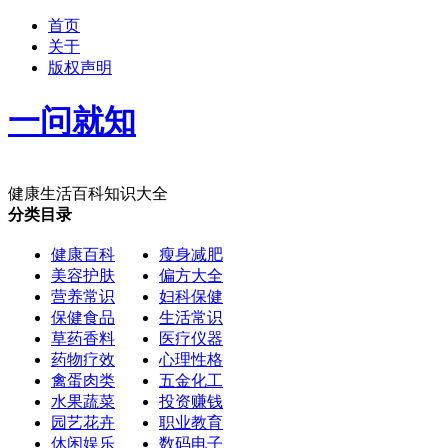
首页
关于
版权声明
一问就知
健康生活百科知识大全
分类目录
健康百科
瘦身减肥
美容护肤
偏方大全
营养常识
妇科保健
保健食品
生活常识
草药香料
医疗仪器
药物疗效
心理性格
禽蛋肉类
五金化工
水果蔬菜
投资赚钱
园艺花卉
职业教育
休闲娱乐
数码电子