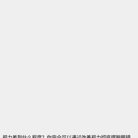
视力差到什么程度？你完全可以通过改善视力彻底摆脱眼镜
。