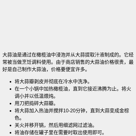
大蒜油是通过在橄榄油中浸泡并从大蒜提取汁液制成的。它经
常被当做烹饪调料使用。由于商店销售的大蒜油价格很贵，最
好是自己制作大蒜油，价格要便宜许多。
将大蒜瓣剥皮并彻底在冷水中洗净。
在一个小锅中加热橄榄油，直到它接近沸腾为止。将火
调小并以低温煨炖
。
用刀把捣碎大蒜瓣。
将大蒜加入热油并搅拌10-20分钟，直到大蒜变成金棕
色。
关火并移开锅，然后用细滤网过滤油。
将油存储在罐子里在需要时取出使用即可。