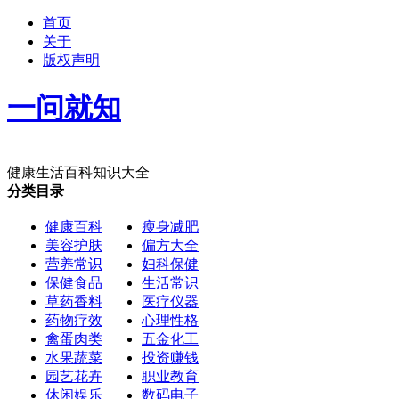
首页
关于
版权声明
一问就知
健康生活百科知识大全
分类目录
健康百科
瘦身减肥
美容护肤
偏方大全
营养常识
妇科保健
保健食品
生活常识
草药香料
医疗仪器
药物疗效
心理性格
禽蛋肉类
五金化工
水果蔬菜
投资赚钱
园艺花卉
职业教育
休闲娱乐
数码电子