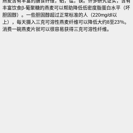
燕麦含有丰富的膳食纤维，硒，锰，镁。许多研究证实，含有
丰富饮食β-葡聚糖的燕麦可以帮助降低低密度脂蛋白水平（坏
胆固醇）
。一些胆固醇超过正常标准的人（220mg/dl以
上），每天摄入三克可溶性燕麦纤维可以降低大约8至23％。
消费一碗燕麦片就可以很容易获得三克可溶性纤维。