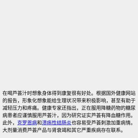
在喝芦荟汁时想象身体得到康复很有好处。根据国外健康网站
的报告，形象化想象能给生理状况带来积极影响，甚至有助于
减轻压力和疼痛。健康专家还指出，正在服用降糖药物的糖尿
病患者应谨慎服用芦荟汁，因为研究证实芦荟有降血糖作用。
此外，
克罗恩病
和
溃疡性结肠炎
也容易受芦荟刺激加重病情。
大剂量消费芦荟产品与肾衰竭和其它严重疾病存在联系。