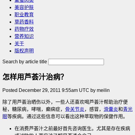
禽蛋肉类
美容护肤
职业教育
草药香料
药物疗效
营养知识
关于
版权声明
Search by article title
怎样用芦荟汁治病？
Posted December 29, 2011 9:55am UTC by meilin
除了用芦荟治晒伤以外，一些人还喜欢喝芦荟汁帮助治疗便
秘，糖尿病，哮喘，癫痫症，
骨关节炎
，感冒，
滑囊炎
和
青光
眼
等疾病。通过这些信息可以看出这种萃取物的保健作用。
在消费芦荟汁之前最好首先咨询医生。尤其是存在疾病