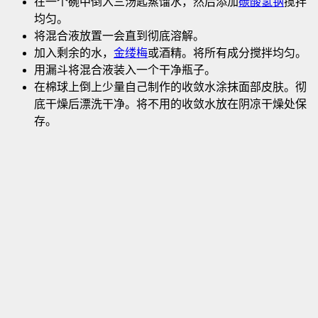
在一个碗中倒入三汤匙蒸馏水，然后添加
碳酸氢钠
搅拌
均匀
。
将混合液放置一会直到彻底溶解。
加入剩余的水，
金缕梅
或酒精。将所有成分搅拌均匀。
用漏斗将混合液装入一个干净瓶子。
在棉球上倒上少量自己制作的收敛水涂抹面部皮肤。彻
底干燥后漂洗干净。将不用的收敛水放在阴凉干燥处保
存。