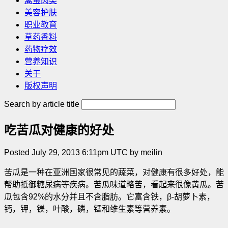
禽蛋肉类
美容护肤
职业教育
草药香料
药物疗效
营养知识
关于
版权声明
Search by article title
吃苦瓜对健康的好处
Posted July 29, 2013 6:11pm UTC by meilin
苦瓜是一种在亚洲国家很常见的蔬菜，对健康有很多好处，能
帮助抵御糖尿病等疾病。苦瓜味道略苦，看起来很像黄瓜。苦
瓜包含92%的水分并且不含脂肪。它富含铁，β-胡萝卜素，
钙，钾，镁，叶酸，磷，锰和维生素等营养素。