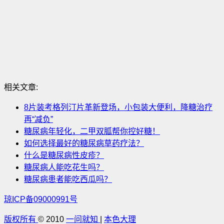
相关文章:
8片装考格列汀片革新登场，小包装大便利，降糖治疗
再“减负”
糖尿病年轻化，二甲双胍帮你控好糖！
如何选择最好的糖尿病草药疗法？
什么是糖尿病性皮疹？
糖尿病人能吃花生吗？
糖尿病患者能吃西瓜吗？
琼ICP备09000991号
版权所有
© 2010
一问就知
|
本色大理