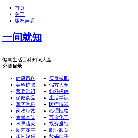
首页
关于
版权声明
一问就知
健康生活百科知识大全
分类目录
健康百科
瘦身减肥
美容护肤
偏方大全
营养常识
妇科保健
保健食品
生活常识
草药香料
医疗仪器
药物疗效
心理性格
禽蛋肉类
五金化工
水果蔬菜
投资赚钱
园艺花卉
职业教育
休闲娱乐
数码电子