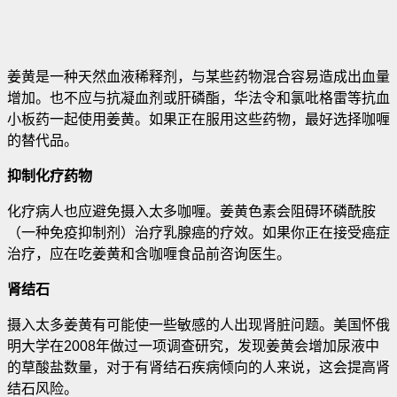
姜黄是一种天然血液稀释剂，与某些药物混合容易造成出血量
增加。也不应与抗凝血剂或肝磷酯，华法令和氯吡格雷等抗血
小板药一起使用姜黄
。如果正在服用这些药物，最好选择咖喱
的替代品。
抑制化疗药物
化疗病人也应避免摄入太多咖喱。姜黄色素会阻碍环磷酰胺
（一种免疫抑制剂）治疗乳腺癌的疗效。如果你正在接受癌症
治疗，应在吃姜黄和含咖喱食品前咨询医生。
肾结石
摄入太多姜黄有可能使一些敏感的人出现肾脏问题。美国怀俄
明大学在2008年做过一项调查研究，发现姜黄会增加尿液中
的草酸盐数量，对于有肾结石疾病倾向的人来说，这会提高肾
结石风险。