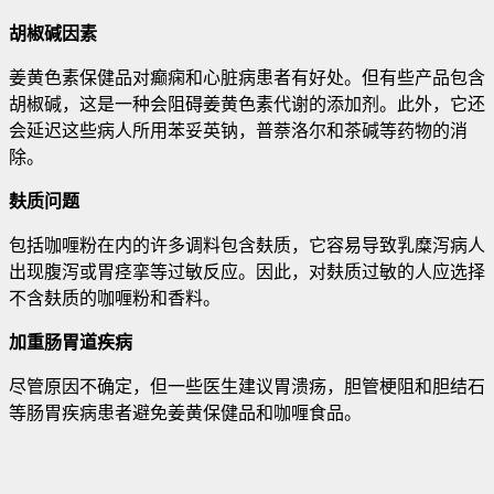
胡椒碱因素
姜黄色素保健品对癫痫和心脏病患者有好处。但有些产品包含
胡椒碱，这是一种会阻碍姜黄色素代谢的添加剂。此外，它还
会延迟这些病人所用苯妥英钠，普萘洛尔和茶碱等药物的消
除。
麸质问题
包括咖喱粉在内的许多调料包含麸质，它容易导致乳糜泻病人
出现腹泻或胃痉挛等过敏反应。因此，对麸质过敏的人应选择
不含麸质的咖喱粉和香料。
加重肠胃道疾病
尽管原因不确定，但一些医生建议胃溃疡，胆管梗阻和胆结石
等肠胃疾病患者避免姜黄保健品和咖喱食品。