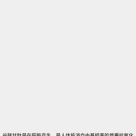
谷胱甘肽是在肝脏产生，是人体抵消自由基损害的首要抗氧化