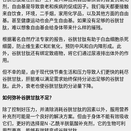
剂，自由基是导致衰老和疾病的促成因子。我们每天都要接触
来自饮食，环境，二手烟，家用化学品，以及其他方面的自由
基。甚至健康运动也会产生自由基
。如果没有足够的谷胱甘
肽，难以想象自由基会给身体带来什么样的摧残。
根据著名自然疗法专家的报告，谷胱甘肽有助于白血细胞杀死
细菌，防止维生素C和E氧化，预防中风和白内障形成。此
外，谷胱甘肽还有绑定致癌物，将它们通过尿液排出体外的作
用。
但不幸的是，由于现代快节奏生活和压力导致人们更快的耗尽
谷胱甘肽，肝脏难以满足需求始终保持分泌出足够的谷胱甘
肽。此外，衰老也使谷胱甘肽的分泌量下降。
如何弥补谷胱甘肽不足？
除了控制好压力，并清除消耗谷胱甘肽的因素以外，服用营养
补充剂可能是一个良好的解决方案。但由于身体不能有效吸收
它们，更好的选择是N -乙酰半胱氨酸补充剂，它的生物可利
用型更高，能够有效转变成谷胱甘肽。