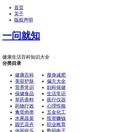
首页
关于
版权声明
一问就知
健康生活百科知识大全
分类目录
健康百科
瘦身减肥
美容护肤
偏方大全
营养常识
妇科保健
保健食品
生活常识
草药香料
医疗仪器
药物疗效
心理性格
禽蛋肉类
五金化工
水果蔬菜
投资赚钱
园艺花卉
职业教育
休闲娱乐
数码电子