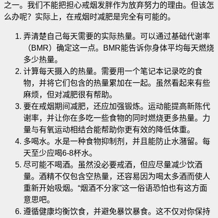
之一。我们不能把担心戒烟发胖作为放弃努力的理由。但该怎
么办呢？实际上，在戒烟时减肥是完全有可能的
。
弄清楚自己每天需要的实际热量。可以通过基础代谢率
（BMR）确定这一点。BMR能告诉你身体平均每天燃烧
多少热量。
计算每天摄入的热量。需要用一个笔记本记录吃的食
物，并将它们包含的热量累加在一起。虽然看起来有些
麻烦，但对减肥很有帮助。
要在戒烟期间减肥，还应加强锻炼。运动能提高新陈代
谢率，并让你在多吃一些食物的同时燃烧更多热量。力
量与有氧运动相结合能帮助你更有效的降低体重。
多喝水。水是一种食物抑制剂，并且能防止水潴留。每
天至少应喝6-8杯水。
尽可能不喝酒。虽然没必要戒酒，但应尽量减少饮酒
量。酒精不仅包含空热量，还容易因为喝太多酒而使人
重新开始吸烟。“烟酒不分家”这一俗语恐怕也有这方面
意思吧。
遵循健康均衡饮食，并避免暴饮暴食。这不仅对你保持