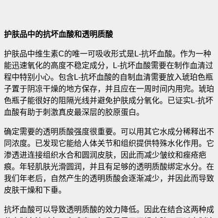
护肤品中的抗坏血酸和透明质酸
护肤品中维生素C的唯一可吸收形式是L-抗坏血酸。作为一种
能迅速氧化的高度不稳定成分，L-抗坏血酸需要在制作血清过
程中特别小心。包含L-抗坏血酸的自制血清需要放入琥珀色瓶
子置于阴凉干燥的地方保存，并且应在一周时间内用完。琥珀
色瓶子能很好的阻隔光线并避免护肤成分氧化。已证实L-抗坏
血酸有助于刺激真皮最深层的胶原蛋白。
确定需要的透明质酸强度很重要。可以用其它水成分稀释出不
同浓度。已发现它能给人体关节和组织提供特殊水化作用。它
渗透进连接组织水合和圆润皮肤，因此而减少皱纹和痤疮疤
痕。年轻肌肤光滑圆润，并且有足够的透明质酸绑定水分。在
我们年老后，自然产生的透明质酸会逐渐减少，并因此而导致
皮肤干燥和下垂。
抗坏血酸可以导致透明质酸的效力降低。因此在结合这两种成