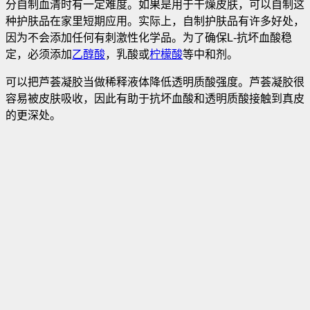
分自制血清时有一定难度。如果是用于干燥皮肤，可以自制这
种护肤品在家里短期应用。实际上，自制护肤品有许多好处，
因为不会添加任何有刺激性化学品。为了确保L-抗坏血酸稳
定，必须添加
乙醇酸
，乳酸或
柠檬酸
等中和剂。
可以把芦荟凝胶当做稀释液体降低透明质酸强度。芦荟凝胶很
容易被皮肤吸收，因此有助于抗坏血酸和透明质酸接触到真皮
的更深处。