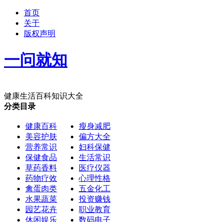
首页
关于
版权声明
一问就知
健康生活百科知识大全
分类目录
健康百科
瘦身减肥
美容护肤
偏方大全
营养常识
妇科保健
保健食品
生活常识
草药香料
医疗仪器
药物疗效
心理性格
禽蛋肉类
五金化工
水果蔬菜
投资赚钱
园艺花卉
职业教育
休闲娱乐
数码电子