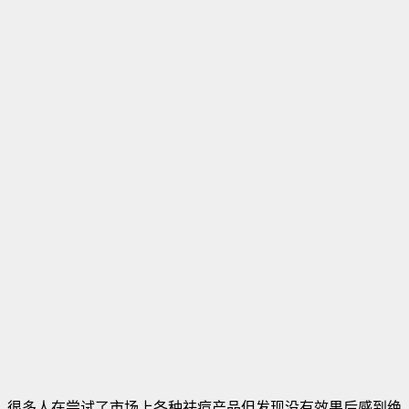
很多人在尝试了市场上各种祛痘产品但发现没有效果后感到绝