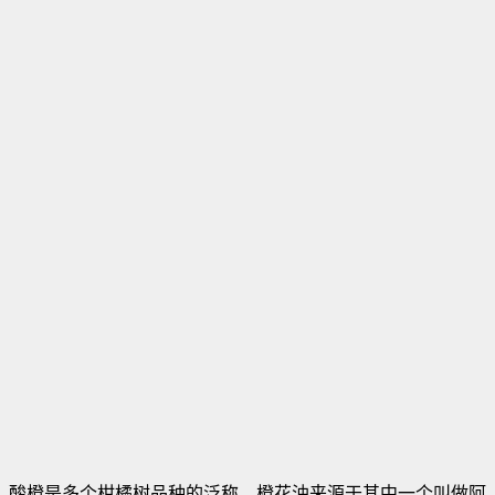
酸橙是多个柑橘树品种的泛称。橙花油来源于其中一个叫做阿