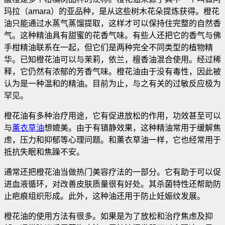
玛拉（amara）的亚品种，是从这些树木花朵提炼获得。橙花
油只能通过水蒸气蒸馏提取，这样才可以保持住完整的自然香
气。这种精油具有甜蜜的花香气味
。有些人还把它的香气与佛
手柑精油联系在一起，但它们是两种完全不同类型的植物精
华。已知橙花油可以与茉莉，依兰，檀香油混合使用。经过稀
释，它仍然有浓郁的芳香气味。橙花油由于没有毒性，因此被
认为是一种温和的精油。目前为止，与之有关的过敏反应极为
罕见。
橙花油有多种治疗用途，它有促进放松的作用，功效甚至可以
与
薰衣草油
想媲美。由于有镇静效果，这种精油常用于缓解焦
虑，压力和抑郁等心理问题。和薰衣草油一样，它也经常用于
抵抗失眠和焦躁不安。
通常还把橙花油当做热门美容疗法的一部分。它有助于可以促
进血液循环，对改善皮肤质量很有好处。其杀菌特性还帮助防
止疤痕组织形成。此外，这种油还用于防止妊娠纹发展。
橙花油的使用方法有很多。如果是为了放松和治疗焦虑及抑