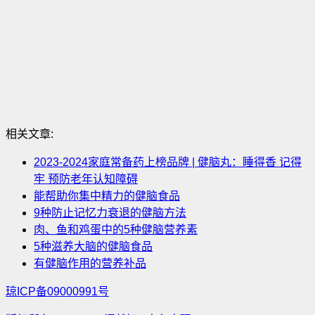
相关文章:
2023-2024家庭常备药上榜品牌 | 健脑丸：睡得香 记得
牢 预防老年认知障碍
能帮助你集中精力的健脑食品
9种防止记忆力衰退的健脑方法
肉、鱼和鸡蛋中的5种健脑营养素
5种滋养大脑的健脑食品
有健脑作用的营养补品
琼ICP备09000991号