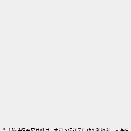
当大脑获得充足养料时，才可以保证最佳功能和效率。从许多