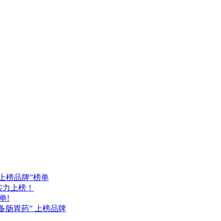
药上榜品牌”榜单
品实力上榜！
单!
备肠胃药” 上榜品牌