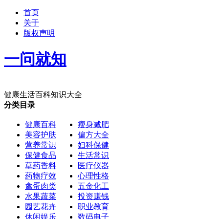
首页
关于
版权声明
一问就知
健康生活百科知识大全
分类目录
健康百科
瘦身减肥
美容护肤
偏方大全
营养常识
妇科保健
保健食品
生活常识
草药香料
医疗仪器
药物疗效
心理性格
禽蛋肉类
五金化工
水果蔬菜
投资赚钱
园艺花卉
职业教育
休闲娱乐
数码电子