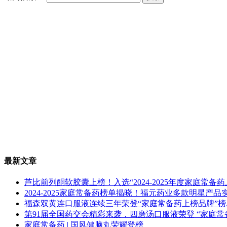
最新文章
芦比前列酮软胶囊上榜！入选“2024-2025年度家庭常备
2024-2025家庭常备药榜单揭晓！福元药业多款明星产
福森双黄连口服液连续三年荣登“家庭常备药上榜品牌”榜
第91届全国药交会精彩来袭，四磨汤口服液荣登 “家庭常
家庭常备药 | 国风健脑丸荣耀登榜